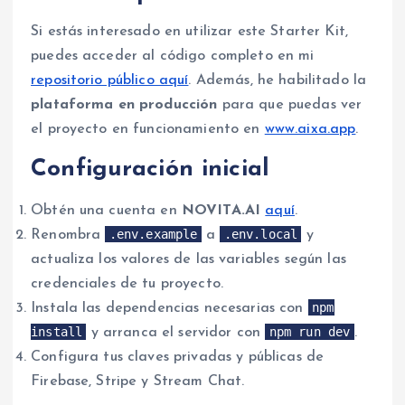
Si estás interesado en utilizar este Starter Kit,
puedes acceder al código completo en mi
repositorio público aquí
. Además, he habilitado la
plataforma en producción
para que puedas ver
el proyecto en funcionamiento en
www.aixa.app
.
Configuración inicial
Obtén una cuenta en
NOVITA.AI
aquí
.
.env.example
.env.local
Renombra
a
y
actualiza los valores de las variables según las
credenciales de tu proyecto.
npm
Instala las dependencias necesarias con
install
npm run dev
y arranca el servidor con
.
Configura tus claves privadas y públicas de
Firebase, Stripe y Stream Chat.