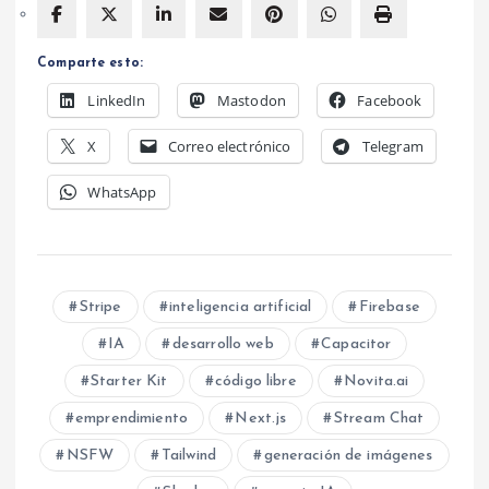
Comparte esto:
LinkedIn
Mastodon
Facebook
X
Correo electrónico
Telegram
WhatsApp
Stripe
inteligencia artificial
Firebase
IA
desarrollo web
Capacitor
Starter Kit
código libre
Novita.ai
emprendimiento
Next.js
Stream Chat
NSFW
Tailwind
generación de imágenes