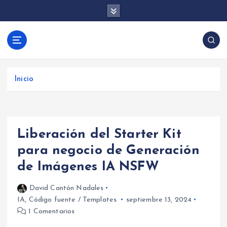
S
a
l
t
David Cantón |
a
Aprende desarrollo de videojuegos con Unity y
Desarrollo de
r
programación backend con .NET y Firebase.
Videojuegos y
a
Tutoriales, trucos y consejos para crear juegos y
Inicio
Backend con
l
aplicaciones.
c
Unity, .NET y
o
Firebase
n
Liberación del Starter Kit
t
e
para negocio de Generación
n
de Imágenes IA NSFW
i
d
David Cantón Nadales
o
IA
,
Código fuente / Templates
septiembre 13, 2024
1 Comentarios