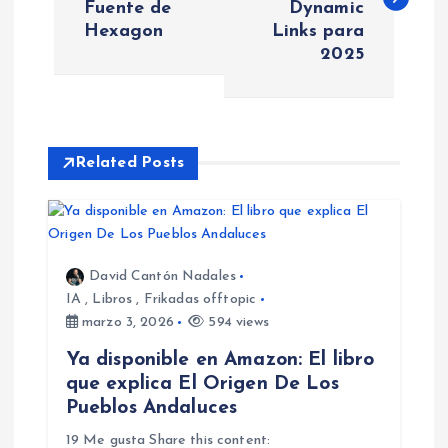
Fuente de
Dynamic
v
Hexagon
Links para
2025
e
g
a
Related Posts
c
i
David Cantón Nadales
IA
,
Libros
,
Frikadas offtopic
ó
marzo 3, 2026
594 views
n
Ya disponible en Amazon: El libro
que explica El Origen De Los
d
Pueblos Andaluces
19 Me gusta Share this content: