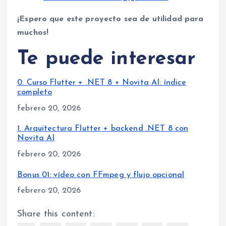
¡Espero que este proyecto sea de utilidad para
muchos!
Te puede interesar
0. Curso Flutter + .NET 8 + Novita AI: índice
completo
Fecha
febrero 20, 2026
1. Arquitectura Flutter + backend .NET 8 con
Novita AI
Fecha
febrero 20, 2026
Bonus 01: vídeo con FFmpeg y flujo opcional
Fecha
febrero 20, 2026
Share this content: