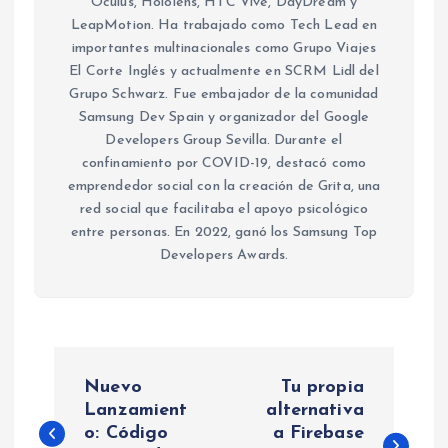
Oculus, Hololens, HTC Vive, DayDream y
LeapMotion. Ha trabajado como Tech Lead en
importantes multinacionales como Grupo Viajes
El Corte Inglés y actualmente en SCRM Lidl del
Grupo Schwarz. Fue embajador de la comunidad
Samsung Dev Spain y organizador del Google
Developers Group Sevilla. Durante el
confinamiento por COVID-19, destacó como
emprendedor social con la creación de Grita, una
red social que facilitaba el apoyo psicológico
entre personas. En 2022, ganó los Samsung Top
Developers Awards.
N
Nuevo
Tu propia
a
Lanzamient
alternativa
o: Código
a Firebase