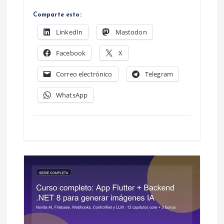
e
Comparte esto:
e
LinkedIn
Mastodon
n
Facebook
X
Correo electrónico
Telegram
t
WhatsApp
r
a
d
a
s