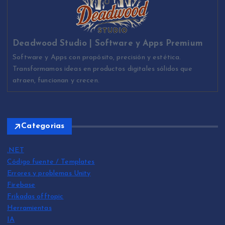
Deadwood Studio | Software y Apps Premium
Software y Apps con propósito, precisión y estética.
Transformamos ideas en productos digitales sólidos que
atraen, funcionan y crecen.
Categorias
.NET
Código fuente / Templates
Errores y problemas Unity
Firebase
Frikadas offtopic
Herramientas
IA