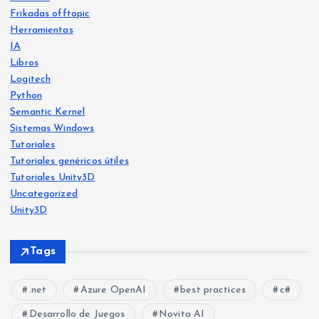
Frikadas offtopic
Herramientas
IA
Libros
Logitech
Python
IA
Semantic Kernel
Libro
Frika
s
Sistemas Windows
das
offt
Frika
opic
Tutoriales
das
offt
opic
Tutoriales genéricos útiles
He
Tutoriales Unity3D
Ya
crea
Uncategorized
Siste
disp
mas
do
Wind
Unity3D
ows
onib
Free
le
Ejer
vers
Tags
en
cicio
o:
Am
Misi
una
.net
Azure OpenAI
best practices
c#
azo
ón
web
n: El
Imp
de
Desarrollo de Juegos
Novita AI