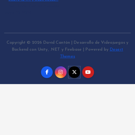
por David Cantón Nadales
mayo 10, 2026
Copyright © 2026 David Cantón | Desarrollo de Videojuegos y
Backend con Unity, .NET y Firebase | Powered by
Desert
Themes