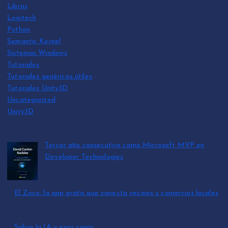
Libros
Logitech
Python
Semantic Kernel
Sistemas Windows
Tutoriales
Tutoriales genéricos útiles
Tutoriales Unity3D
Uncategorized
Unity3D
Tercer año consecutivo como Microsoft MVP en
Developer Technologies
por David Cantón Nadales
julio 15, 2026
El Zoco: la app gratis que conecta vecinos y comercios locales
por David Cantón Nadales
julio 3, 2026
Sobre la IA y esas cosas…