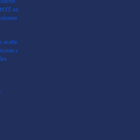
ecutivo
 MVP en
ologies
n Nadales
p gratis
ecinos y
les
tón
…
es