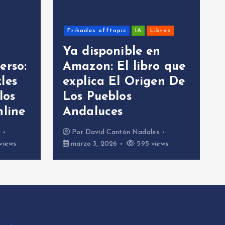
Libros
Sistemas Windows
 en
bro que
Ejercicio Misión
igen De
Imposible en Batch
para ASIR (con Bash
y PowerShell)
ales
Por
David Cantón Nadales
 views
febrero 26, 2026
648 views