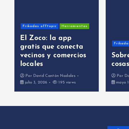
as
Frik
He 
Frikadas offtopic
un
s
Sobre la IA y esas
gra
cosas…
niñ
Por
David Cantón Nadales
Po
mayo 10, 2026
504 views
mar