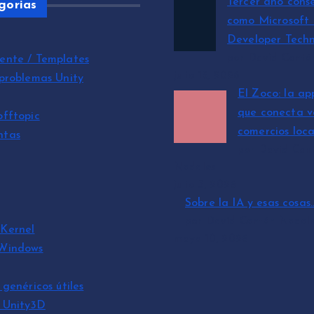
Tercer año cons
gorias
como Microsoft
Developer Techn
por David Cantó
ente / Templates
julio 15, 2026
 problemas Unity
El Zoco: la ap
que conecta v
offtopic
comercios loca
ntas
por David Can
Nadales
julio 3, 2026
Sobre la IA y esas cosas
por David Cantón Nadal
Kernel
mayo 10, 2026
 Windows
 genéricos útiles
s Unity3D