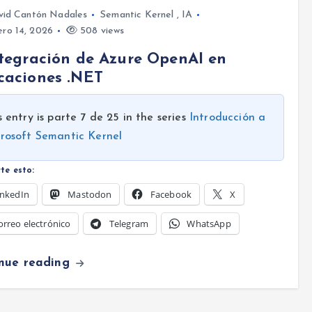
vid Cantón Nadales
Semantic Kernel
,
IA
ro 14, 2026
508 views
ntegración de Azure OpenAI en
caciones .NET
s entry is parte 7 de 25 in the series
Introducción a
rosoft Semantic Kernel
te esto:
inkedIn
Mastodon
Facebook
X
orreo electrónico
Telegram
WhatsApp
inue reading