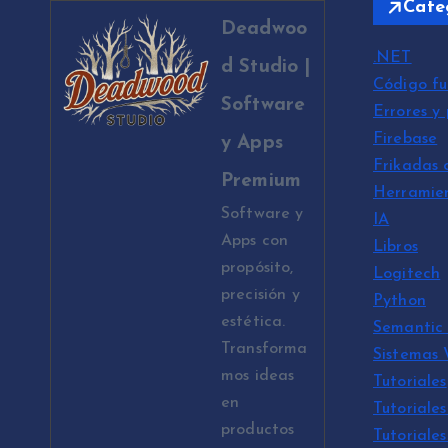
Cate
Deadwoo
.NET
d Studio |
Código fu
Software
Errores y
Firebase
y Apps
Frikadas 
Premium
Herramie
Software y
IA
Apps con
Libros
propósito,
Logitech
precisión y
Python
estética.
Semantic 
Transforma
Sistemas
mos ideas
Tutoriales
en
Tutoriales
productos
Tutoriale