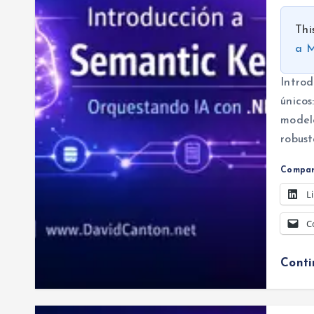
Thi
a M
Introd
únicos
modelo
robust
Compar
L
C
Cont