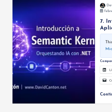
Da
febre
7. I
Apli
Thi
Mic
Compar
L
C
Cont