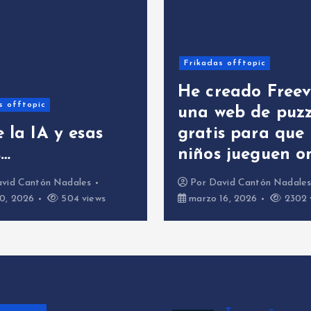
Frikadas offtopic
IA
adas offtopic
Ya disponible
creado Freeverso:
Amazon: El li
a web de puzzles
explica El Or
tis para que los
Los Pueblos
os jueguen online
Andaluces
r
David Cantón Nadales
Por
David Cantón Nad
zo 16, 2026
2302 views
marzo 3, 2026
595