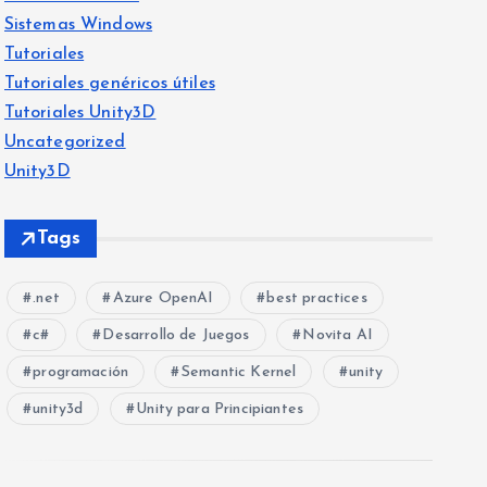
Sistemas Windows
Tutoriales
Tutoriales genéricos útiles
Tutoriales Unity3D
Uncategorized
Unity3D
Tags
.net
Azure OpenAI
best practices
c#
Desarrollo de Juegos
Novita AI
programación
Semantic Kernel
unity
unity3d
Unity para Principiantes