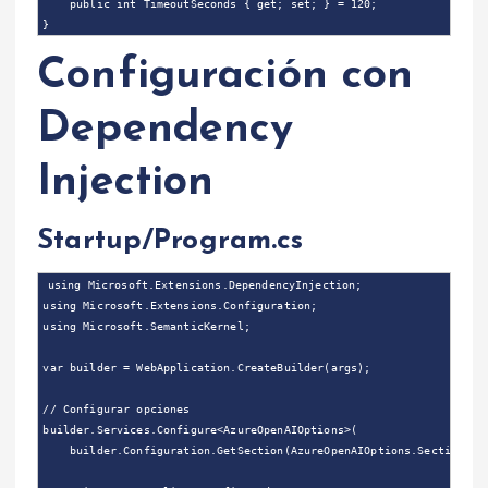
    public int TimeoutSeconds { get; set; } = 120;

Configuración con
Dependency
Injection
Startup/Program.cs
using Microsoft.Extensions.DependencyInjection;

using Microsoft.Extensions.Configuration;

using Microsoft.SemanticKernel;

var builder = WebApplication.CreateBuilder(args);

// Configurar opciones

builder.Services.Configure<AzureOpenAIOptions>(

    builder.Configuration.GetSection(AzureOpenAIOptions.SectionName