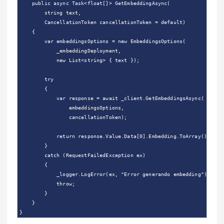
    public async Task<float[]> GetEmbeddingAsync(

        string text,

        CancellationToken cancellationToken = default)

    {

        var embeddingsOptions = new EmbeddingsOptions(

            _embeddingDeployment,

            new List<string> { text });

        try

        {

            var response = await _client.GetEmbeddingsAsync(

                embeddingsOptions,

                cancellationToken);

            return response.Value.Data[0].Embedding.ToArray();

        }

        catch (RequestFailedException ex)

        {

            _logger.LogError(ex, "Error generando embedding");

            throw;

        }

    }
