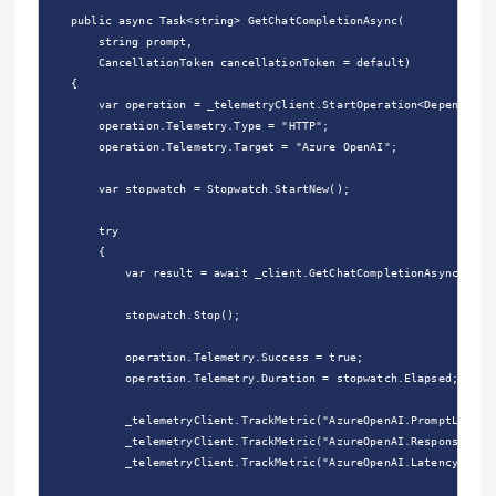
    public async Task<string> GetChatCompletionAsync(

        string prompt,

        CancellationToken cancellationToken = default)

    {

        var operation = _telemetryClient.StartOperation<DependencyT
        operation.Telemetry.Type = "HTTP";

        operation.Telemetry.Target = "Azure OpenAI";

        var stopwatch = Stopwatch.StartNew();

        try

        {

            var result = await _client.GetChatCompletionAsync(promp
            stopwatch.Stop();

            operation.Telemetry.Success = true;

            operation.Telemetry.Duration = stopwatch.Elapsed;

            _telemetryClient.TrackMetric("AzureOpenAI.PromptLength"
            _telemetryClient.TrackMetric("AzureOpenAI.ResponseLengt
            _telemetryClient.TrackMetric("AzureOpenAI.LatencyMs", s