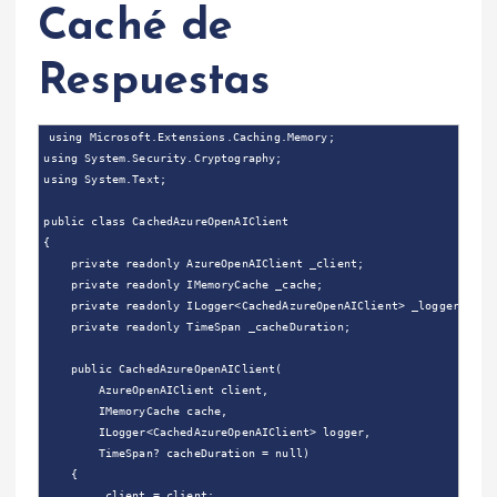
Caché de
Respuestas
using Microsoft.Extensions.Caching.Memory;

using System.Security.Cryptography;

using System.Text;

public class CachedAzureOpenAIClient

{

    private readonly AzureOpenAIClient _client;

    private readonly IMemoryCache _cache;

    private readonly ILogger<CachedAzureOpenAIClient> _logger;

    private readonly TimeSpan _cacheDuration;

    public CachedAzureOpenAIClient(

        AzureOpenAIClient client,

        IMemoryCache cache,

        ILogger<CachedAzureOpenAIClient> logger,

        TimeSpan? cacheDuration = null)

    {

        _client = client;
