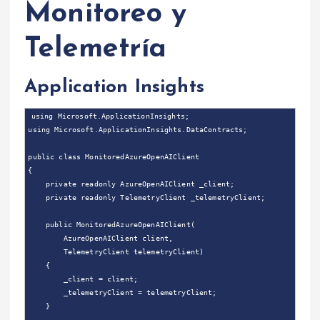
Monitoreo y
Telemetría
Application Insights
using Microsoft.ApplicationInsights;

using Microsoft.ApplicationInsights.DataContracts;

public class MonitoredAzureOpenAIClient

{

    private readonly AzureOpenAIClient _client;

    private readonly TelemetryClient _telemetryClient;

    public MonitoredAzureOpenAIClient(

        AzureOpenAIClient client,

        TelemetryClient telemetryClient)

    {

        _client = client;

        _telemetryClient = telemetryClient;

    }
