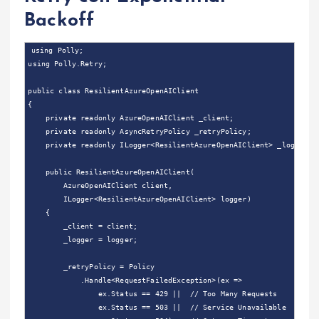
Backoff
using Polly;

using Polly.Retry;

public class ResilientAzureOpenAIClient

{

    private readonly AzureOpenAIClient _client;

    private readonly AsyncRetryPolicy _retryPolicy;

    private readonly ILogger<ResilientAzureOpenAIClient> _logger;

    public ResilientAzureOpenAIClient(

        AzureOpenAIClient client,

        ILogger<ResilientAzureOpenAIClient> logger)

    {

        _client = client;

        _logger = logger;

        _retryPolicy = Policy

            .Handle<RequestFailedException>(ex =>

                ex.Status == 429 ||  // Too Many Requests

                ex.Status == 503 ||  // Service Unavailable
