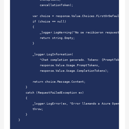
                cancellationToken);

            var choice = response.Value.Choices.FirstOrDefault();

            if (choice == null)

            {

                _logger.LogWarning("No se recibieron respuestas del
                return string.Empty;

            }

            _logger.LogInformation(

                "Chat completion generado. Tokens: {PromptTokens} p
                response.Value.Usage.PromptTokens,

                response.Value.Usage.CompletionTokens);

            return choice.Message.Content;

        }

        catch (RequestFailedException ex)

        {

            _logger.LogError(ex, "Error llamando a Azure OpenAI");

            throw;

        }

    }
