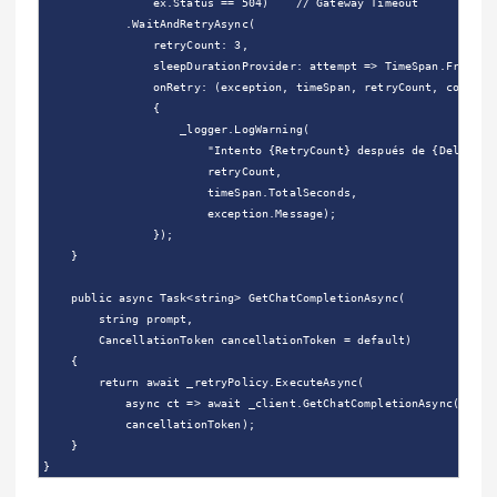
                ex.Status == 504)    // Gateway Timeout

            .WaitAndRetryAsync(

                retryCount: 3,

                sleepDurationProvider: attempt => TimeSpan.FromSeco
                onRetry: (exception, timeSpan, retryCount, context)
                {

                    _logger.LogWarning(

                        "Intento {RetryCount} después de {Delay}s d
                        retryCount,

                        timeSpan.TotalSeconds,

                        exception.Message);

                });

    }

    public async Task<string> GetChatCompletionAsync(

        string prompt,

        CancellationToken cancellationToken = default)

    {

        return await _retryPolicy.ExecuteAsync(

            async ct => await _client.GetChatCompletionAsync(prompt
            cancellationToken);

    }
