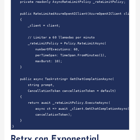
    private readonly AsyncRateLimitPolicy _rateLimitPolicy;

    public RateLimitedAzureOpenAIClient(AzureOpenAIClient client)

    {

        _client = client;

        // Limitar a 60 llamadas por minuto

        _rateLimitPolicy = Policy.RateLimitAsync(

            numberOfExecutions: 60,

            perTimeSpan: TimeSpan.FromMinutes(1),

            maxBurst: 10);

    }

    public async Task<string> GetChatCompletionAsync(

        string prompt,

        CancellationToken cancellationToken = default)

    {

        return await _rateLimitPolicy.ExecuteAsync(

            async ct => await _client.GetChatCompletionAsync(prompt
            cancellationToken);

    }

Retry con Exponential