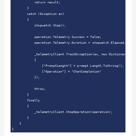
            return result;

        }

        catch (Exception ex)

        {

            stopwatch.Stop();

            operation.Telemetry.Success = false;

            operation.Telemetry.Duration = stopwatch.Elapsed;

            _telemetryClient.TrackException(ex, new Dictionary<stri
            {

                ["PromptLength"] = prompt.Length.ToString(),

                ["Operation"] = "ChatCompletion"

            });

            throw;

        }

        finally

        {

            _telemetryClient.StopOperation(operation);

        }

    }
