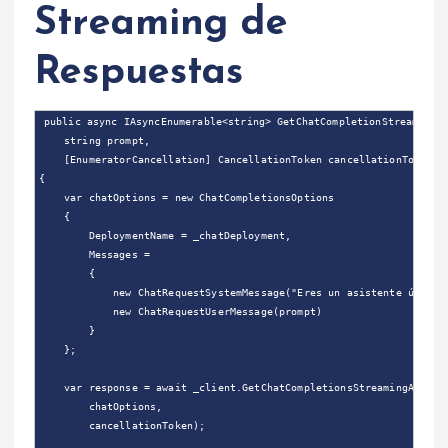
Streaming de
Respuestas
public async IAsyncEnumerable<string> GetChatCompletionStreamAsync
    string prompt,

    [EnumeratorCancellation] CancellationToken cancellationToken = 
{

    var chatOptions = new ChatCompletionsOptions

    {

        DeploymentName = _chatDeployment,

        Messages =

        {

            new ChatRequestSystemMessage("Eres un asistente útil.")
            new ChatRequestUserMessage(prompt)

        }

    };

    var response = await _client.GetChatCompletionsStreamingAsync(

        chatOptions,

        cancellationToken);
