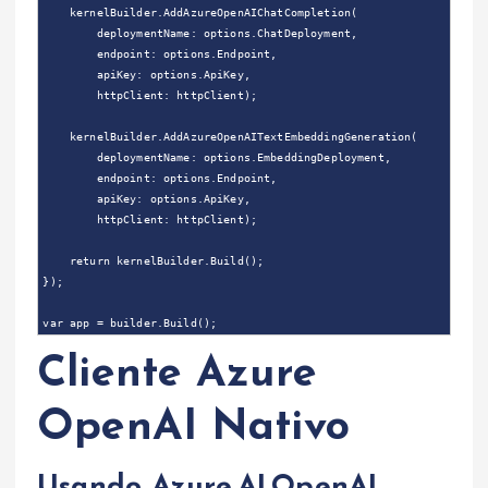
    kernelBuilder.AddAzureOpenAIChatCompletion(

        deploymentName: options.ChatDeployment,

        endpoint: options.Endpoint,

        apiKey: options.ApiKey,

        httpClient: httpClient);

    kernelBuilder.AddAzureOpenAITextEmbeddingGeneration(

        deploymentName: options.EmbeddingDeployment,

        endpoint: options.Endpoint,

        apiKey: options.ApiKey,

        httpClient: httpClient);

    return kernelBuilder.Build();

});

Cliente Azure
OpenAI Nativo
Usando Azure.AI.OpenAI