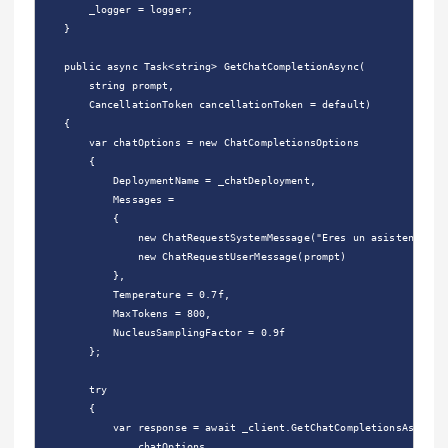
        _logger = logger;

    }

    public async Task<string> GetChatCompletionAsync(

        string prompt,

        CancellationToken cancellationToken = default)

    {

        var chatOptions = new ChatCompletionsOptions

        {

            DeploymentName = _chatDeployment,

            Messages =

            {

                new ChatRequestSystemMessage("Eres un asistente úti
                new ChatRequestUserMessage(prompt)

            },

            Temperature = 0.7f,

            MaxTokens = 800,

            NucleusSamplingFactor = 0.9f

        };

        try

        {

            var response = await _client.GetChatCompletionsAsync(

                chatOptions,
