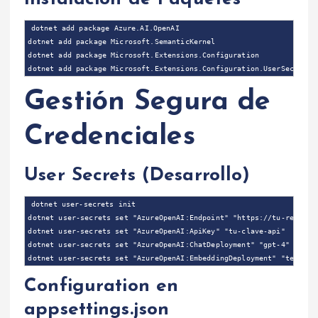
dotnet add package Azure.AI.OpenAI

dotnet add package Microsoft.SemanticKernel

dotnet add package Microsoft.Extensions.Configuration

Gestión Segura de
Credenciales
User Secrets (Desarrollo)
dotnet user-secrets init

dotnet user-secrets set "AzureOpenAI:Endpoint" "https://tu-recurso.
dotnet user-secrets set "AzureOpenAI:ApiKey" "tu-clave-api"

dotnet user-secrets set "AzureOpenAI:ChatDeployment" "gpt-4"

Configuration en
appsettings.json