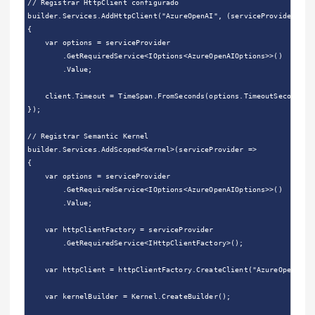
// Registrar HttpClient configurado

builder.Services.AddHttpClient("AzureOpenAI", (serviceProvider, cli
{

    var options = serviceProvider

        .GetRequiredService<IOptions<AzureOpenAIOptions>>()

        .Value;

    client.Timeout = TimeSpan.FromSeconds(options.TimeoutSeconds);

});

// Registrar Semantic Kernel

builder.Services.AddScoped<Kernel>(serviceProvider =>

{

    var options = serviceProvider

        .GetRequiredService<IOptions<AzureOpenAIOptions>>()

        .Value;

    var httpClientFactory = serviceProvider

        .GetRequiredService<IHttpClientFactory>();

    var httpClient = httpClientFactory.CreateClient("AzureOpenAI");
    var kernelBuilder = Kernel.CreateBuilder();
