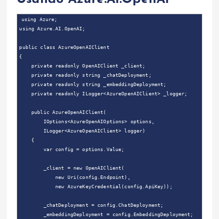
using Azure;

using Azure.AI.OpenAI;

public class AzureOpenAIClient

{

    private readonly OpenAIClient _client;

    private readonly string _chatDeployment;

    private readonly string _embeddingDeployment;

    private readonly ILogger<AzureOpenAIClient> _logger;

    public AzureOpenAIClient(

        IOptions<AzureOpenAIOptions> options,

        ILogger<AzureOpenAIClient> logger)

    {

        var config = options.Value;

        _client = new OpenAIClient(

            new Uri(config.Endpoint),

            new AzureKeyCredential(config.ApiKey));

        _chatDeployment = config.ChatDeployment;

        _embeddingDeployment = config.EmbeddingDeployment;
