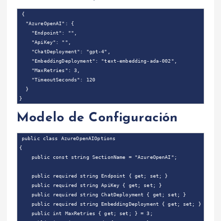
{

  "AzureOpenAI": {

    "Endpoint": "",

    "ApiKey": "",

    "ChatDeployment": "gpt-4",

    "EmbeddingDeployment": "text-embedding-ada-002",

    "MaxRetries": 3,

    "TimeoutSeconds": 120

  }

Modelo de Configuración
public class AzureOpenAIOptions

{

    public const string SectionName = "AzureOpenAI";

    public required string Endpoint { get; set; }

    public required string ApiKey { get; set; }

    public required string ChatDeployment { get; set; }

    public required string EmbeddingDeployment { get; set; }

    public int MaxRetries { get; set; } = 3;
