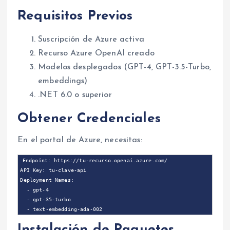
Requisitos Previos
Suscripción de Azure activa
Recurso Azure OpenAI creado
Modelos desplegados (GPT-4, GPT-3.5-Turbo,
embeddings)
.NET 6.0 o superior
Obtener Credenciales
En el portal de Azure, necesitas:
Endpoint: https://tu-recurso.openai.azure.com/

API Key: tu-clave-api

Deployment Names: 

  - gpt-4

  - gpt-35-turbo

Instalación de Paquetes