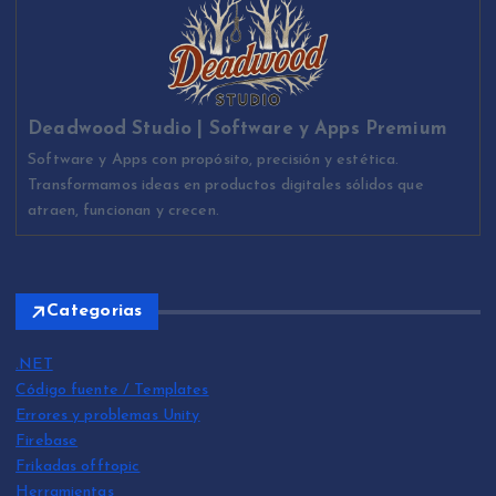
Deadwood Studio | Software y Apps Premium
Software y Apps con propósito, precisión y estética.
Transformamos ideas en productos digitales sólidos que
atraen, funcionan y crecen.
Categorias
.NET
Código fuente / Templates
Errores y problemas Unity
Firebase
Frikadas offtopic
Herramientas