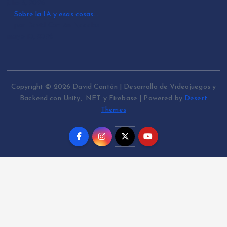
julio 3, 2026
Sobre la IA y esas cosas…
por David Cantón Nadales
mayo 10, 2026
Copyright © 2026 David Cantón | Desarrollo de Videojuegos y
Backend con Unity, .NET y Firebase | Powered by
Desert
Themes