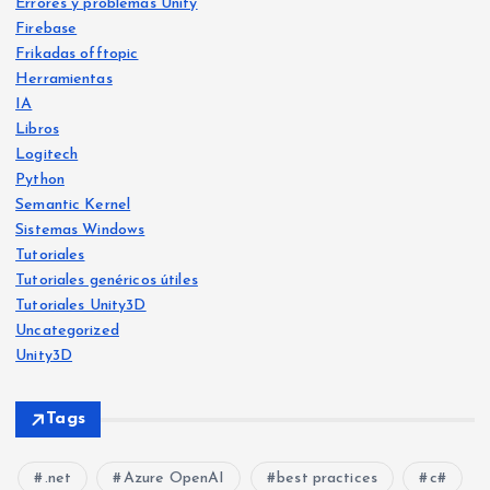
Errores y problemas Unity
Firebase
Frikadas offtopic
Herramientas
IA
Libros
Logitech
Python
Libro
s
Semantic Kernel
Frika
IA
Sistemas Windows
das
offt
Frika
opic
Tutoriales
das
offt
opic
Tutoriales genéricos útiles
He
Tutoriales Unity3D
Ya
crea
Uncategorized
disp
do
Unity3D
onib
Free
Frika
le
vers
das
Tags
offt
en
o:
opic
Herr
Am
una
amie
ntas
.net
Azure OpenAI
best practices
c#
azo