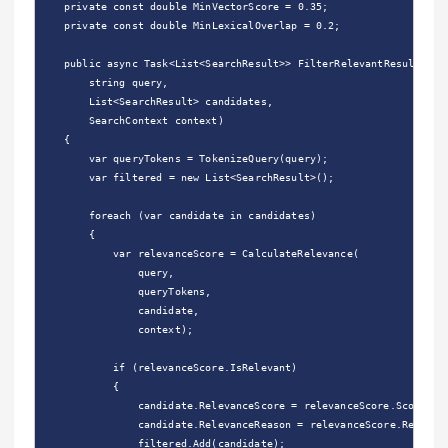
private
const
double
MinVectorScore
=
0.35
;
private
const
double
MinLexicalOverlap
=
0.2
;
public
async
Task
<
List
<
SearchResult
>>
FilterRelevantResultsAsy
string
query
,
List
<
SearchResult
>
candidates
,
SearchContext
context
)
{
var
queryTokens
=
TokenizeQuery
(
query
);
var
filtered
=
new
List
<
SearchResult
>
();
foreach
(
var
candidate
in
candidates
)
{
var
relevanceScore
=
CalculateRelevance
(
query
,
queryTokens
,
candidate
,
context
);
if
(
relevanceScore
.
IsRelevant
)
{
candidate
.
RelevanceScore
=
relevanceScore
.
Score
;
candidate
.
RelevanceReason
=
relevanceScore
.
Reason
;
filtered
.
Add
(
candidate
);