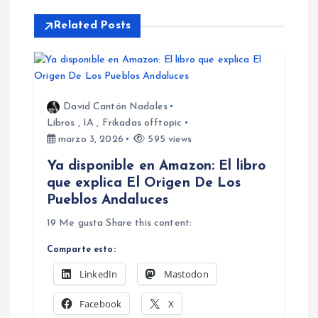
a
Related Posts
c
i
David Cantón Nadales
ó
Libros
,
IA
,
Frikadas offtopic
marzo 3, 2026
595 views
n
Ya disponible en Amazon: El libro
d
que explica El Origen De Los
Pueblos Andaluces
e
19 Me gusta Share this content:
e
Comparte esto:
LinkedIn
Mastodon
n
Facebook
X