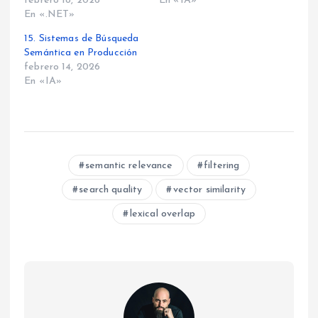
febrero 18, 2026
En «IA»
En «.NET»
15. Sistemas de Búsqueda
Semántica en Producción
febrero 14, 2026
En «IA»
semantic relevance
filtering
search quality
vector similarity
lexical overlap