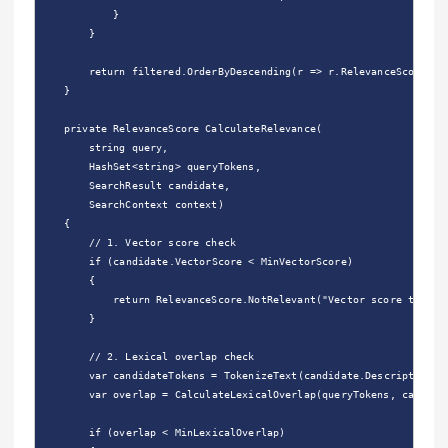
}
}
return
filtered
.
OrderByDescending
(
r
=>
r
.
RelevanceScore
).
T
}
private
RelevanceScore
CalculateRelevance
(
string
query
,
HashSet
<
string
>
queryTokens
,
SearchResult
candidate
,
SearchContext
context
)
{
// 1. Vector score check
if
(
candidate
.
VectorScore
<
MinVectorScore
)
{
return
RelevanceScore
.
NotRelevant
(
"Vector score too lo
}
// 2. Lexical overlap check
var
candidateTokens
=
TokenizeText
(
candidate
.
Description
);
var
overlap
=
CalculateLexicalOverlap
(
queryTokens
,
candida
if
(
overlap
<
MinLexicalOverlap
)