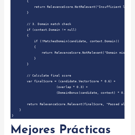
{
return
RelevanceScore
.
NotRelevant
(
"Insufficient lexica
}
// 3. Domain match check
if
(
context
.
Domain
!=
null
)
{
if
(
!
MatchesDomain
(
candidate
,
context
.
Domain
))
{
return
RelevanceScore
.
NotRelevant
(
"Domain mismatch
}
}
// Calculate final score
var
finalScore
=
(
candidate
.
VectorScore
*
0.6
)
+
(
overlap
*
0.3
)
+
(
DomainBonus
(
candidate
,
context
)
*
0.1
);
return
RelevanceScore
.
Relevant
(
finalScore
,
"Passed all che
}
}
Mejores Prácticas