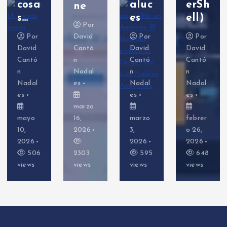
cosa
aluc
erSh
ne
s…
es
ell)
Por
Por
David
Por
Por
David
Cantó
David
David
Cantó
n
Cantó
Cantó
n
Nadal
n
n
Nadal
es
Nadal
Nadal
es
es
es
marzo
mayo
16,
marzo
febrer
10,
2026
3,
o 26,
2026
2026
2026
506
2303
595
648
views
views
views
views