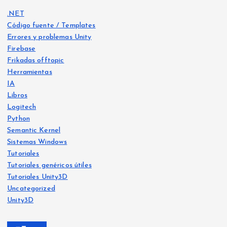
.NET
Código fuente / Templates
Errores y problemas Unity
Firebase
Frikadas offtopic
Herramientas
IA
Libros
Logitech
Python
Libro
s
Semantic Kernel
Frika
IA
Sistemas Windows
das
offt
Frika
opic
Tutoriales
das
offt
opic
Tutoriales genéricos útiles
He
Tutoriales Unity3D
Ya
crea
Uncategorized
Siste
disp
mas
do
Wind
Unity3D
ows
onib
Free
le
Ejer
vers