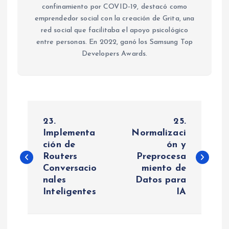
confinamiento por COVID-19, destacó como
emprendedor social con la creación de Grita, una
red social que facilitaba el apoyo psicológico
entre personas. En 2022, ganó los Samsung Top
Developers Awards.
N
23.
25.
a
Implementa
Normalizaci
ción de
ón y
Routers
Preprocesa
v
Conversacio
miento de
nales
Datos para
e
Inteligentes
IA
g