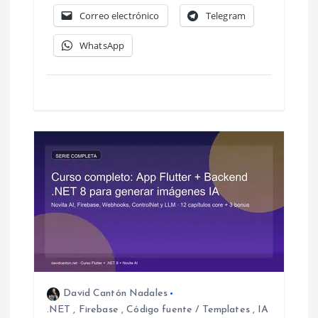
t
Correo electrónico
Telegram
r
WhatsApp
a
d
a
s
David Cantón Nadales
.NET
,
Firebase
,
Código fuente / Templates
,
IA