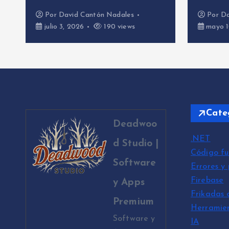
Por
David Cantón Nadales
Por
Da
julio 3, 2026
190 views
mayo 1
Cate
Deadwoo
.NET
d Studio |
Código fu
Software
Errores y
Firebase
y Apps
Frikadas 
Premium
Herramie
Software y
IA