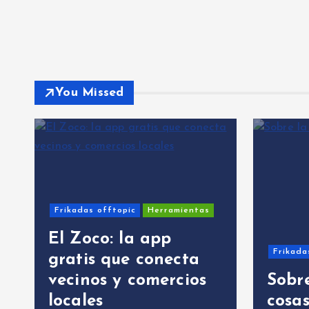
You Missed
Frikadas offtopic
Herramientas
El Zoco: la app
Frikada
gratis que conecta
vecinos y comercios
Sobre
locales
cosa