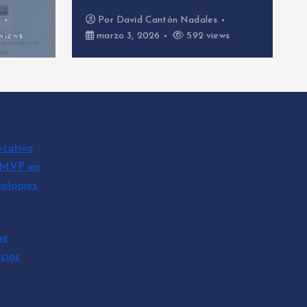
s
Por
David Cantón Nadales
views
marzo 3, 2026
592 views
ecutivo
 MVP en
ologies
n Nadales
ue
cios