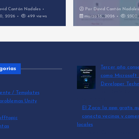
vid Cantón Nadales
Por
David Cantón Nadale
0, 2026
499 views
marzo 16, 2026
2300 
Tercer año cons
gorias
como Microsoft
Developer Techn
por David Cantó
ente / Templates
julio 15, 2026
 problemas Unity
El Zoco: la app gratis q
conecta vecinos y comer
offtopic
locales
ntas
por David Cantón Nadales