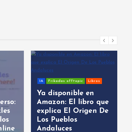
IA
Frikadas offtopic
Libros
Ya disponible en
erso:
Amazon: El libro que
les
explica El Origen De
los
Los Pueblos
nline
Andaluces