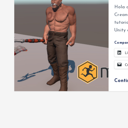
Hola q
Creand
tutori
Unity
Compar
L
C
Cont