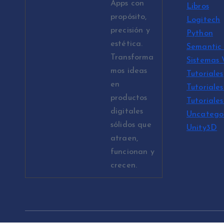
Apps con
Libros
propósito,
Logitech
precisión y
Python
estética.
Semantic 
Transforma
Sistemas
mos ideas
Tutoriales
en
Tutoriales
productos
Tutoriale
digitales
Uncatego
sólidos que
Unity3D
atraen,
funcionan y
crecen.