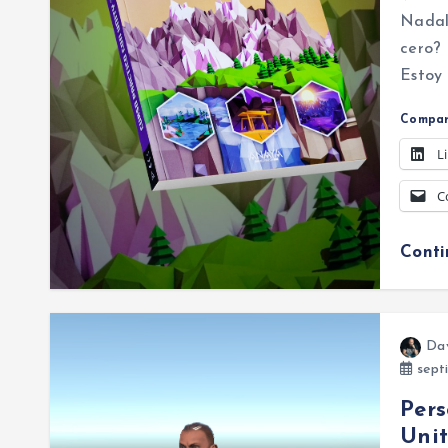
Nadal
cero? 
Estoy
Compar
L
C
Cont
Da
sept
Pers
Uni