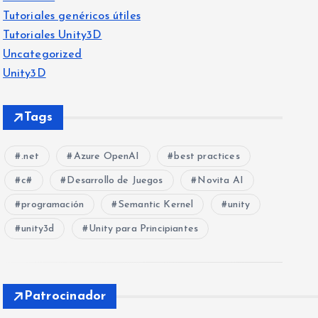
Tutoriales genéricos útiles
Tutoriales Unity3D
Uncategorized
Unity3D
Tags
.net
Azure OpenAI
best practices
c#
Desarrollo de Juegos
Novita AI
programación
Semantic Kernel
unity
unity3d
Unity para Principiantes
Patrocinador