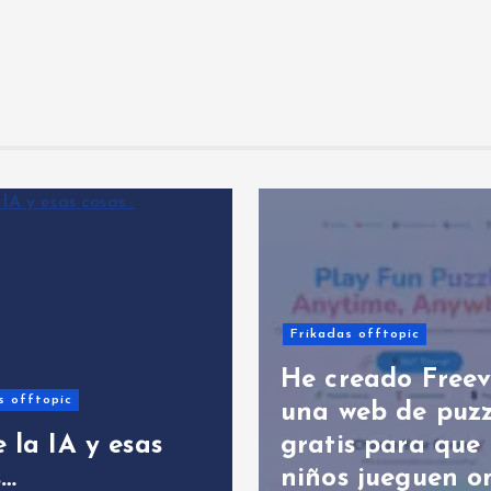
Frikadas offtopic
He creado Freev
s offtopic
una web de puzz
 la IA y esas
gratis para que 
s…
niños jueguen o