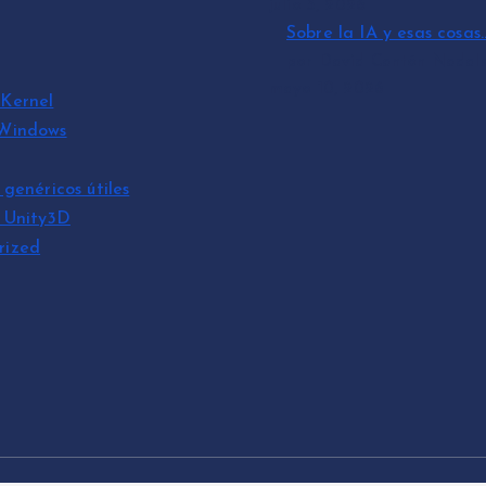
julio 3, 2026
Sobre la IA y esas cosas
por David Cantón Nadal
mayo 10, 2026
Kernel
 Windows
 genéricos útiles
s Unity3D
rized