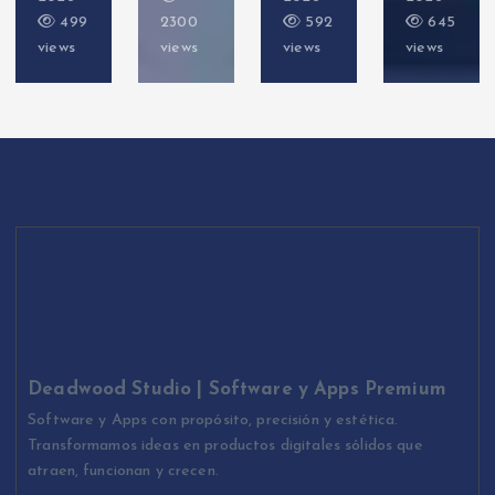
499
2300
592
645
views
views
views
views
Deadwood Studio | Software y Apps Premium
Software y Apps con propósito, precisión y estética.
Transformamos ideas en productos digitales sólidos que
atraen, funcionan y crecen.