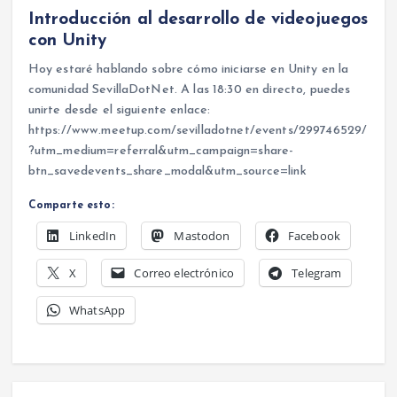
Introducción al desarrollo de videojuegos
con Unity
Hoy estaré hablando sobre cómo iniciarse en Unity en la
comunidad SevillaDotNet. A las 18:30 en directo, puedes
unirte desde el siguiente enlace:
https://www.meetup.com/sevilladotnet/events/299746529/
?utm_medium=referral&utm_campaign=share-
btn_savedevents_share_modal&utm_source=link
Comparte esto:
LinkedIn
Mastodon
Facebook
X
Correo electrónico
Telegram
WhatsApp