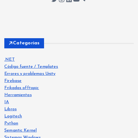
Categorias
.NET
Código fuente / Templates
Errores y problemas Unity
Firebase
Frikadas offtopic
Herramientas
IA
Libros
Logitech
Python
Frika
das
Semantic Kernel
offt
opic
Frika
Sistemas Windows
das