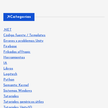
Categorias
.NET
Código fuente / Templates
Errores y problemas Unity
Firebase
Frikadas offtopic
Herramientas
IA
Libros
Logitech
Python
Frika
das
Semantic Kernel
offt
opic
Frika
Sistemas Windows
das
Libro
offt
s
opic
Tutoriales
IA
Tutoriales genéricos útiles
He
Tutoriales Unity3D