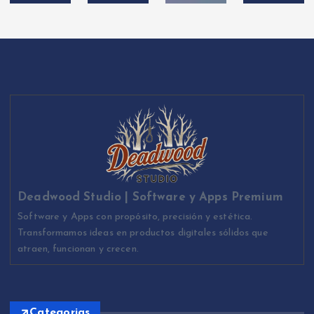
Deadwood Studio | Software y Apps Premium
Software y Apps con propósito, precisión y estética.
Transformamos ideas en productos digitales sólidos que
atraen, funcionan y crecen.
Categorias