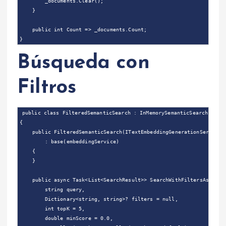
        _documents.Clear();

    }

    public int Count => _documents.Count;

Búsqueda con
Filtros
public class FilteredSemanticSearch : InMemorySemanticSearch

{

    public FilteredSemanticSearch(ITextEmbeddingGenerationService e
        : base(embeddingService)

    {

    }

    public async Task<List<SearchResult>> SearchWithFiltersAsync(

        string query,

        Dictionary<string, string>? filters = null,

        int topK = 5,

        double minScore = 0.0,
