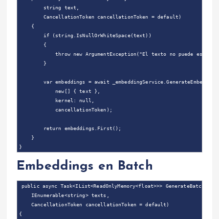
        string text,

        CancellationToken cancellationToken = default)

    {

        if (string.IsNullOrWhiteSpace(text))

        {

            throw new ArgumentException("El texto no puede estar va
        }

        var embeddings = await _embeddingService.GenerateEmbeddings
            new[] { text },

            kernel: null,

            cancellationToken);

        return embeddings.First();

    }

Embeddings en Batch
public async Task<IList<ReadOnlyMemory<float>>> GenerateBatchEmbed
    IEnumerable<string> texts,

    CancellationToken cancellationToken = default)

{
