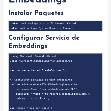
Embeddings
Instalar Paquetes
dotnet add package Microsoft.SemanticKernel

Configurar Servicio de
Embeddings
using Microsoft.SemanticKernel;

using Microsoft.SemanticKernel.Embeddings;

var builder = Kernel.CreateBuilder();

// Configurar servicio de text embeddings

builder.AddAzureOpenAITextEmbeddingGeneration(

    deploymentName: "text-embedding-ada-002",

    endpoint: "https://tu-recurso.openai.azure.com/",

    apiKey: "tu-api-key");

var kernel = builder.Build();
