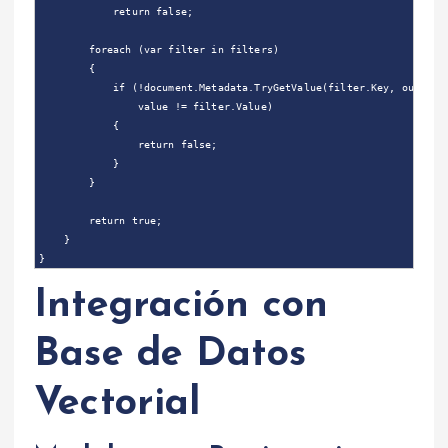
            return false;

        foreach (var filter in filters)

        {

            if (!document.Metadata.TryGetValue(filter.Key, out var 
                value != filter.Value)

            {

                return false;

            }

        }

        return true;

    }

Integración con
Base de Datos
Vectorial