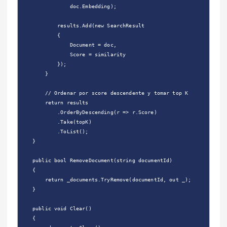
                doc.Embedding);

            results.Add(new SearchResult

            {

                Document = doc,

                Score = similarity

            });

        }

        // Ordenar por score descendente y tomar top K

        return results

            .OrderByDescending(r => r.Score)

            .Take(topK)

            .ToList();

    }

    public bool RemoveDocument(string documentId)

    {

        return _documents.TryRemove(documentId, out _);

    }

    public void Clear()

    {
