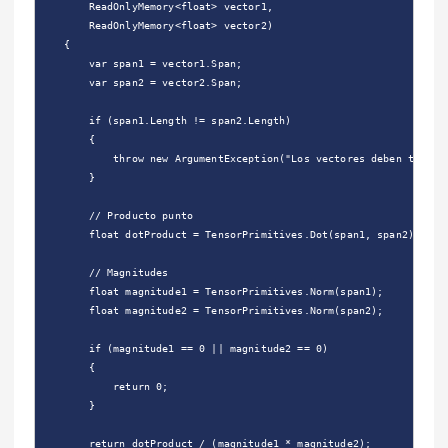
        ReadOnlyMemory<float> vector1,

        ReadOnlyMemory<float> vector2)

    {

        var span1 = vector1.Span;

        var span2 = vector2.Span;

        if (span1.Length != span2.Length)

        {

            throw new ArgumentException("Los vectores deben tener l
        }

        // Producto punto

        float dotProduct = TensorPrimitives.Dot(span1, span2);

        // Magnitudes

        float magnitude1 = TensorPrimitives.Norm(span1);

        float magnitude2 = TensorPrimitives.Norm(span2);

        if (magnitude1 == 0 || magnitude2 == 0)

        {

            return 0;

        }

        return dotProduct / (magnitude1 * magnitude2);
