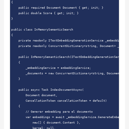
{

    public required Document Document { get; init; }

    public double Score { get; init; }

}

public class InMemorySemanticSearch

{

    private readonly ITextEmbeddingGenerationService _embeddingServ
    private readonly ConcurrentDictionary<string, Document> _docume
    public InMemorySemanticSearch(ITextEmbeddingGenerationService e
    {

        _embeddingService = embeddingService;

        _documents = new ConcurrentDictionary<string, Document>();

    }

    public async Task IndexDocumentAsync(

        Document document,

        CancellationToken cancellationToken = default)

    {

        // Generar embedding para el documento

        var embeddings = await _embeddingService.GenerateEmbeddings
            new[] { document.Content },

            kernel: null,
