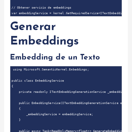
// Obtener servicio de embeddings

Generar
Embeddings
Embedding de un Texto
using Microsoft.SemanticKernel.Embeddings;

public class EmbeddingService

{

    private readonly ITextEmbeddingGenerationService _embeddingServ
    public EmbeddingService(ITextEmbeddingGenerationService embeddi
    {

        _embeddingService = embeddingService;

    }

    public async Task<ReadOnlyMemory<float>> GenerateEmbeddingAsync