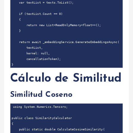
    var textList = texts.ToList();

    if (textList.Count == 0)

    {

        return new List<ReadOnlyMemory<float>>();

    }

    return await _embeddingService.GenerateEmbeddingsAsync(

        textList,

        kernel: null,

        cancellationToken);

Cálculo de Similitud
Similitud Coseno
using System.Numerics.Tensors;

public class SimilarityCalculator

{

    public static double CalculateCosineSimilarity(
