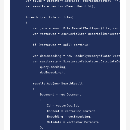
        var files = Directory.GetFiles(_storageDirectory, "*.json")
        var results = new List<SearchResult>();

        foreach (var file in files)

        {

            var json = await File.ReadAllTextAsync(file, cancellati
            var vectorDoc = JsonSerializer.Deserialize<VectorDocume
            if (vectorDoc == null) continue;

            var docEmbedding = new ReadOnlyMemory<float>(vectorDoc.
            var similarity = SimilarityCalculator.CalculateCosineSi
                queryEmbedding,

                docEmbedding);

            results.Add(new SearchResult

            {

                Document = new Document

                {

                    Id = vectorDoc.Id,

                    Content = vectorDoc.Content,

                    Embedding = docEmbedding,

                    Metadata = vectorDoc.Metadata

                },
