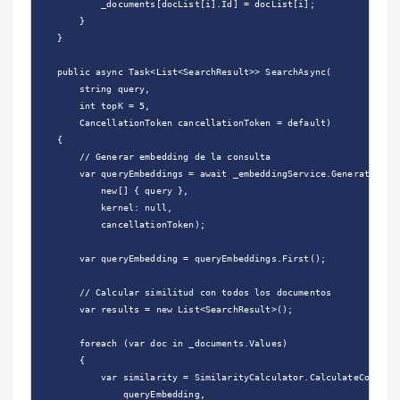
            _documents[docList[i].Id] = docList[i];

        }

    }

    public async Task<List<SearchResult>> SearchAsync(

        string query,

        int topK = 5,

        CancellationToken cancellationToken = default)

    {

        // Generar embedding de la consulta

        var queryEmbeddings = await _embeddingService.GenerateEmbed
            new[] { query },

            kernel: null,

            cancellationToken);

        var queryEmbedding = queryEmbeddings.First();

        // Calcular similitud con todos los documentos

        var results = new List<SearchResult>();

        foreach (var doc in _documents.Values)

        {

            var similarity = SimilarityCalculator.CalculateCosineSi
                queryEmbedding,
