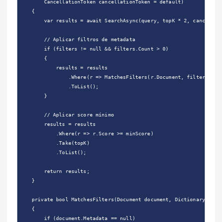
        CancellationToken cancellationToken = default)

    {

        var results = await SearchAsync(query, topK * 2, cancellati
        // Aplicar filtros de metadata

        if (filters != null && filters.Count > 0)

        {

            results = results

                .Where(r => MatchesFilters(r.Document, filters))

                .ToList();

        }

        // Aplicar score mínimo

        results = results

            .Where(r => r.Score >= minScore)

            .Take(topK)

            .ToList();

        return results;

    }

    private bool MatchesFilters(Document document, Dictionary<strin
    {

        if (document.Metadata == null)
