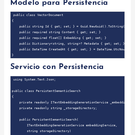
Modelo para Persistencia
public class VectorDocument

{

    public string Id { get; set; } = Guid.NewGuid().ToString();

    public required string Content { get; set; }

    public required float[] Embedding { get; set; }

    public Dictionary<string, string>? Metadata { get; set; }

    public DateTime CreatedAt { get; set; } = DateTime.UtcNow;

Servicio con Persistencia
using System.Text.Json;

public class PersistentSemanticSearch

{

    private readonly ITextEmbeddingGenerationService _embeddingServ
    private readonly string _storageDirectory;

    public PersistentSemanticSearch(

        ITextEmbeddingGenerationService embeddingService,

        string storageDirectory)
