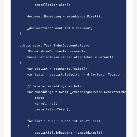
            cancellationToken);

        document.Embedding = embeddings.First();

        _documents[document.Id] = document;

    }

    public async Task IndexDocumentsAsync(

        IEnumerable<Document> documents,

        CancellationToken cancellationToken = default)

    {

        var docList = documents.ToList();

        var texts = docList.Select(d => d.Content).ToList();

        // Generar embeddings en batch

        var embeddings = await _embeddingService.GenerateEmbeddings
            texts,

            kernel: null,

            cancellationToken);

        for (int i = 0; i < docList.Count; i++)

        {

            docList[i].Embedding = embeddings[i];
