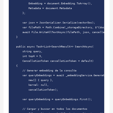
            Embedding = document.Embedding.ToArray(),

            Metadata = document.Metadata

        };

        var json = JsonSerializer.Serialize(vectorDoc);

        var filePath = Path.Combine(_storageDirectory, $"{document.
        await File.WriteAllTextAsync(filePath, json, cancellationTo
    }

    public async Task<List<SearchResult>> SearchAsync(

        string query,

        int topK = 5,

        CancellationToken cancellationToken = default)

    {

        // Generar embedding de la consulta

        var queryEmbeddings = await _embeddingService.GenerateEmbed
            new[] { query },

            kernel: null,

            cancellationToken);

        var queryEmbedding = queryEmbeddings.First();

        // Cargar y buscar en todos los documentos
