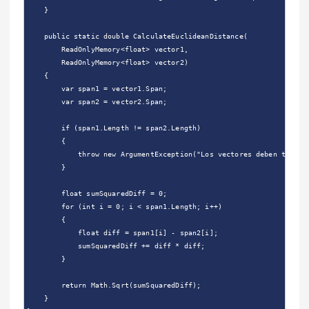
    }

    public static double CalculateEuclideanDistance(

        ReadOnlyMemory<float> vector1,

        ReadOnlyMemory<float> vector2)

    {

        var span1 = vector1.Span;

        var span2 = vector2.Span;

        if (span1.Length != span2.Length)

        {

            throw new ArgumentException("Los vectores deben tener l
        }

        float sumSquaredDiff = 0;

        for (int i = 0; i < span1.Length; i++)

        {

            float diff = span1[i] - span2[i];

            sumSquaredDiff += diff * diff;

        }

        return Math.Sqrt(sumSquaredDiff);

    }
