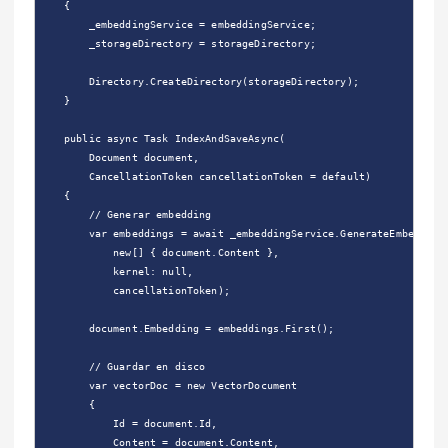
    {

        _embeddingService = embeddingService;

        _storageDirectory = storageDirectory;

        Directory.CreateDirectory(storageDirectory);

    }

    public async Task IndexAndSaveAsync(

        Document document,

        CancellationToken cancellationToken = default)

    {

        // Generar embedding

        var embeddings = await _embeddingService.GenerateEmbeddings
            new[] { document.Content },

            kernel: null,

            cancellationToken);

        document.Embedding = embeddings.First();

        // Guardar en disco

        var vectorDoc = new VectorDocument

        {

            Id = document.Id,

            Content = document.Content,
