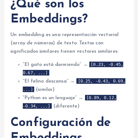
¿Qué son los
Embeddings?
Un embedding es una representación vectorial
(array de números) de texto. Textos con
significados similares tienen vectores similares:
[0.23, -0.45,
“El gato está durmiendo” →
0.67, ...]
[0.25, -0.43, 0.69,
“El felino descansa” →
...]
(similar)
[0.89, 0.12,
“Python es un lenguaje” →
-0.34, ...]
(diferente)
Configuración de