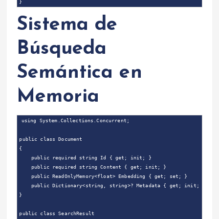
Sistema de
Búsqueda
Semántica en
Memoria
using System.Collections.Concurrent;

public class Document

{

    public required string Id { get; init; }

    public required string Content { get; init; }

    public ReadOnlyMemory<float> Embedding { get; set; }

    public Dictionary<string, string>? Metadata { get; init; }

}

public class SearchResult
