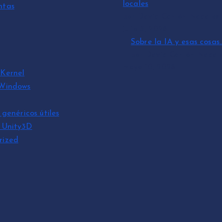
locales
ntas
por David Cantón Nadales
julio 3, 2026
Sobre la IA y esas cosas
por David Cantón Nadal
mayo 10, 2026
Kernel
 Windows
 genéricos útiles
s Unity3D
rized