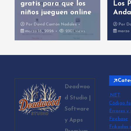
gratis para que los
Los 
niños jueguen online
Anda
Por
David Cantón Nadales
Por
Da
marzo 16, 2026
2301 views
marzo 
Cate
Deadwoo
.NET
d Studio |
Código fu
Software
Errores y
Firebase
y Apps
Frikadas 