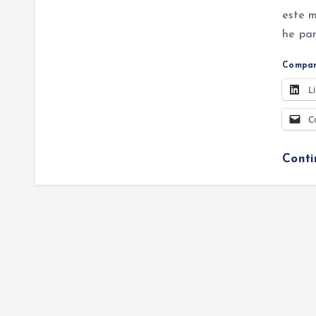
este 
he par
Compar
L
C
Cont