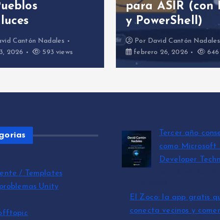
Pueblos
para ASIR (con 
luces
y PowerShell)
vid Cantón Nadales
Por
David Cantón Nadale
3, 2026
593 views
febrero 26, 2026
646 
Tercer año cons
gorias
como Microsoft
Developer Techn
por David Cantó
ente / Templates
julio 15, 2026
 problemas Unity
El Zoco: la app gratis q
conecta vecinos y comer
offtopic