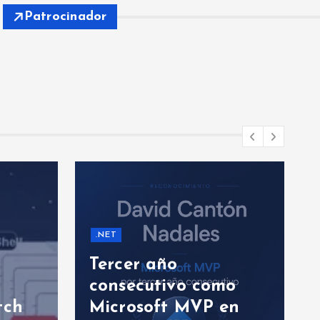
Patrocinador
.NET
Tercer año
consecutivo como
tch
Microsoft MVP en