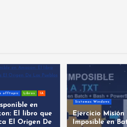
s offtopic
Libros
IA
Sistemas Windows
sponible en
on: El libro que
Ejercicio Misión
ca El Origen De
Imposible en Ba