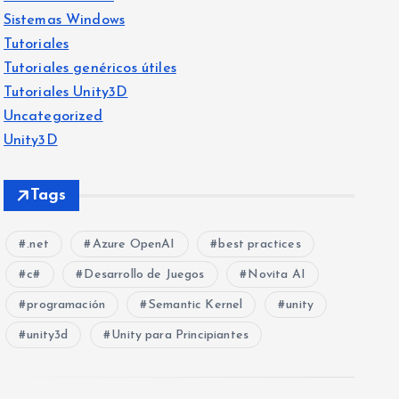
Sistemas Windows
Tutoriales
Tutoriales genéricos útiles
Tutoriales Unity3D
Uncategorized
Unity3D
Tags
.net
Azure OpenAI
best practices
c#
Desarrollo de Juegos
Novita AI
programación
Semantic Kernel
unity
unity3d
Unity para Principiantes