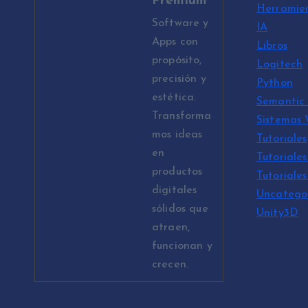
Premium
Herramie
Software y
IA
Apps con
Libros
propósito,
Logitech
precisión y
Python
estética.
Semantic 
Transforma
Sistemas
mos ideas
Tutoriales
en
Tutoriales
productos
Tutoriale
digitales
Uncatego
sólidos que
Unity3D
atraen,
funcionan y
crecen.