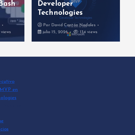
Bash
Developer
Technologies
s
Por
David Cantón Nadales
views
julio 15, 2026
134 views
ecutivo
 MVP en
ologies
n Nadales
ue
cios