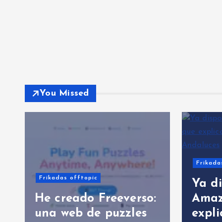
You Missed
Frikada
Frikadas offtopic
Ya di
He creado Freeverso:
Amaz
una web de puzzles
expli