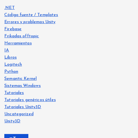
.NET
Código fuente / Templates
Errores y problemas Unity
Firebase
Frikadas offtopic
Herramientas
IA
Libros
Logitech
Python
Libro
s
Semantic Kernel
Frika
IA
Sistemas Windows
das
offt
Frika
opic
Tutoriales
das
offt
opic
Tutoriales genéricos útiles
He
Tutoriales Unity3D
Ya
crea
Uncategorized
Siste
disp
mas
do
Wind
Unity3D
ows
onib
Free
le
Ejer
vers