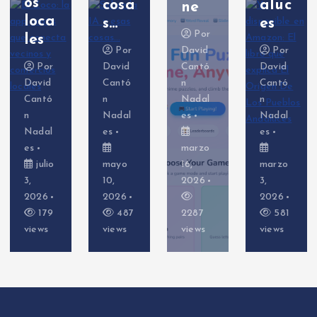
cosa
aluc
erSh
ne
s…
es
ell)
Por
Por
David
Por
Por
David
Cantó
David
David
Cantó
n
Cantó
Cantó
n
Nadal
n
n
Nadal
es
Nadal
Nadal
es
es
es
marzo
mayo
16,
marzo
febrer
10,
2026
3,
o 26,
2026
2026
2026
487
2287
581
632
views
views
views
views