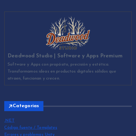
Deadwood Studio | Software y Apps Premium
Software y Apps con propósito, precisión y estética.
Transformamos ideas en productos digitales sólidos que
atraen, funcionan y crecen.
Categorias
.NET
Código fuente / Templates
Errores y problemas Unity