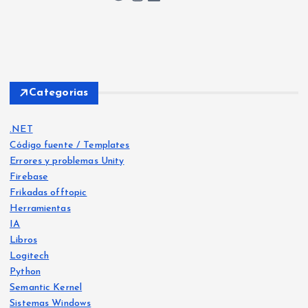
e
e
n
Categorias
t
.NET
Código fuente / Templates
r
Errores y problemas Unity
Firebase
a
Frikadas offtopic
Herramientas
d
IA
Libros
a
Logitech
Python
Libro
s
s
Semantic Kernel
Frika
Frika
Sistemas Windows
das
das