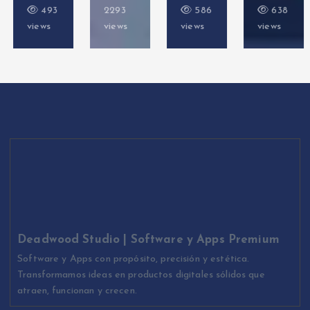
493
2293
586
638
views
views
views
views
Deadwood Studio | Software y Apps Premium
Software y Apps con propósito, precisión y estética.
Transformamos ideas en productos digitales sólidos que
atraen, funcionan y crecen.