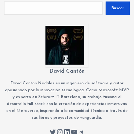
Buscar
g
i
n
a
c
David Cantón
i
David Cantón Nadales es un ingeniero de software y autor
apasionado por la innovación tecnológica. Como Microsoft MVP
y experto en Schwarz IT Barcelona, su trabajo fusiona el
ó
desarrollo full-stack con la creación de experiencias inmersivas
en el Metaverso, inspirando a la comunidad técnica a través de
n
sus libros y proyectos de vanguardia.
d
Twitter
Instagram
LinkedIn
YouTube
Telegram