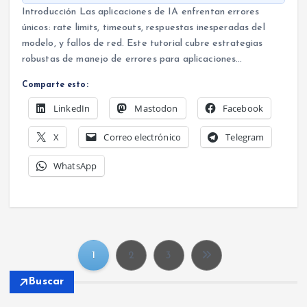
Introducción Las aplicaciones de IA enfrentan errores
únicos: rate limits, timeouts, respuestas inesperadas del
modelo, y fallos de red. Este tutorial cubre estrategias
robustas de manejo de errores para aplicaciones…
Comparte esto:
LinkedIn
Mastodon
Facebook
X
Correo electrónico
Telegram
WhatsApp
1
2
3
P
Buscar
a